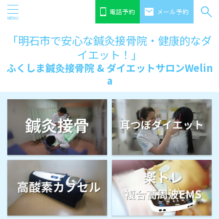
電話予約
メール予約
「明石市で安心な鍼灸接骨院・健康的なダ
イエット！」
ふくしま鍼灸接骨院 & ダイエットサロンWelin
a