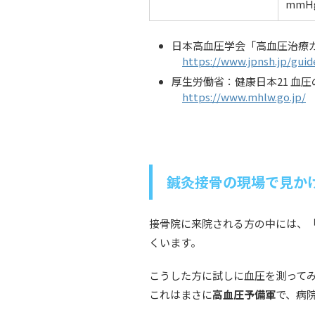
mmH
日本高血圧学会「高血圧治療ガイド
https://www.jpnsh.jp/guid
厚生労働省：健康日本21 血
https://www.mhlw.go.jp/
鍼灸接骨の現場で見か
接骨院に来院される方の中には、
くいます。
こうした方に試しに血圧を測ってみ
これはまさに
高血圧予備軍
で、病