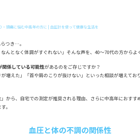
り・頭痛に悩む中高年の方に | 血圧計を使って健康な生活を
ふらつき…。
なんとなく体調がすぐれない」そんな声を、40〜70代の方からよ
が関係している可能性
があるのをご存じですか？
きが増えた」「首や肩のこりが抜けない」といった相談が増えてお
。
性」から、自宅での測定が推奨される理由、さらに中高年におすすめ
ます。
血圧と体の不調の関係性