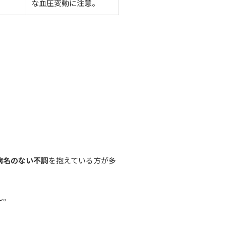
な血圧変動に注意。
病名のない不調
を抱えている方が多
ん。