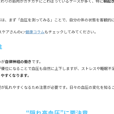
まわりの筋肉がガチガチにこわばっているケースが多く、特に
朝起
方は、まず「血圧を測ってみる」ことで、自分の体の状態を客観的
ケアさんの👉️
健康コラム
もチェックしてみてください。
性
のが
自律神経の働き
です。
が優位になることで血圧も自然に上下しますが、ストレスや睡眠不
りやすくなります。
経が乱れやすくなるため注意が必要です。日々の血圧の変化を知る
“隠れ高血圧”に要注意