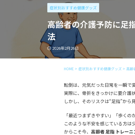
症状別おすすめ健康グッズ
高齢者の介護予防に足
法
2026年2月26日
HOME
>
症状別おすすめ健康グッズ
>
高齢
転倒は、元気だった日常を一瞬で
実際に、骨折をきっかけに要介護
しかし、そのリスクは“足指”から
「最近つまずきやすい」「歩くの
このような不安を感じている方は
からこそ今、
高齢者 足指 トレーニ