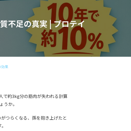
不足の真実 | プロテイ
の効果
人で約3kg分の筋肉が失われる計算
しょうか。
のがつらくなる、孫を抱き上げたと
す。