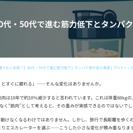
0代・50代で進む筋力低下とタンパク質
置すると危険？】40代・50代で進む筋力低下とタンパク質不足の真実 | プロテイン
くとすぐに疲れる」——そんな変化はありませんか。
肉は10年で約10％減少すると言われています。これは体重60kgの
ではなく“筋肉”として考えると、その重みが実感できるのではないで
に動けなくなるわけではありません。しかし、旅行で長距離を歩く
よりエスカレーターを選ぶ——こうした小さな変化が積み重なりま