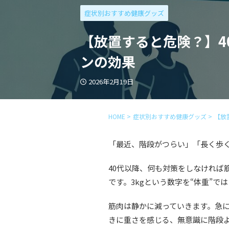
症状別おすすめ健康グッズ
【放置すると危険？】4
ンの効果
2026年2月19日
HOME
>
症状別おすすめ健康グッズ
>
【放
「最近、階段がつらい」「長く歩
40代以降、何も対策をしなければ筋
です。3kgという数字を“体重”
筋肉は静かに減っていきます。急
きに重さを感じる、無意識に階段